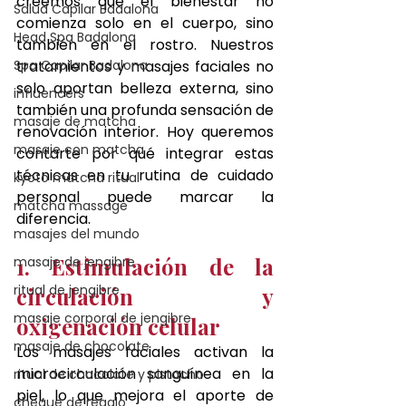
creemos que el bienestar no 
Salud Capilar Badalona
comienza solo en el cuerpo, sino 
Head Spa Badalona
también en el rostro. Nuestros 
Spa Capilar Badalona
tratamientos y masajes faciales no 
solo aportan belleza externa, sino 
influencers
también una profunda sensación de 
masaje de matcha
renovación interior. Hoy queremos 
masaje con matcha
contarte por qué integrar estas 
técnicas en tu rutina de cuidado 
kyoto matcha ritual
personal puede marcar la 
matcha massage
diferencia.
masajes del mundo
1. Estimulación de la 
masaje de jengibre
ritual de jengibre
circulación y 
masaje corporal de jengibre
oxigenación celular
masaje de chocolate
Los masajes faciales activan la 
microcirculación sanguínea en la 
ritual de chocolate y pistacho
piel, lo que mejora el aporte de 
cheque de regalo