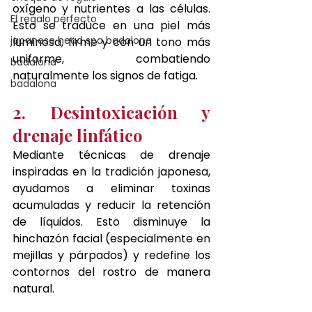
oxígeno y nutrientes a las células. 
El regalo perfecto
Esto se traduce en una piel más 
japanese head spa badalona
luminosa, firme y con un tono más 
uniforme, combatiendo 
badalona
naturalmente los signos de fatiga.
badalona
2. Desintoxicación y 
drenaje linfático
Mediante técnicas de drenaje 
inspiradas en la tradición japonesa, 
ayudamos a eliminar toxinas 
acumuladas y reducir la retención 
de líquidos. Esto disminuye la 
hinchazón facial (especialmente en 
mejillas y párpados) y redefine los 
contornos del rostro de manera 
natural.