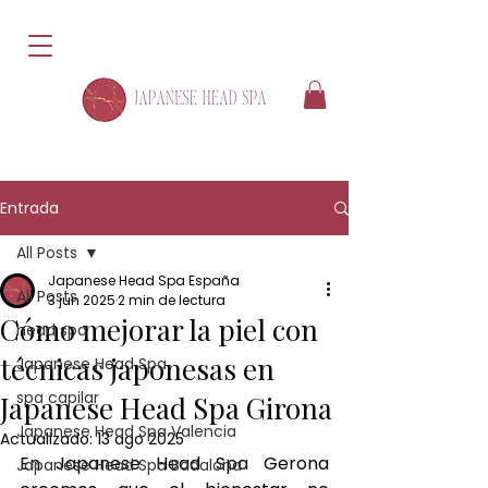
Entrada
All Posts
Japanese Head Spa España
All Posts
3 jun 2025
2 min de lectura
Cómo mejorar la piel con
head spa
técnicas japonesas en
Japanese Head Spa
spa capilar
Japanese Head Spa Girona
Japanese Head Spa Valencia
Actualizado:
13 ago 2025
En Japanese Head Spa Gerona 
Japanese Head Spa Badalona