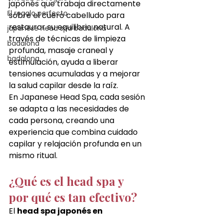
japonés que trabaja directamente 
El regalo perfecto
sobre el cuero cabelludo para 
restaurar su equilibrio natural. A 
japanese head spa badalona
través de técnicas de limpieza 
badalona
profunda, masaje craneal y 
badalona
estimulación, ayuda a liberar 
tensiones acumuladas y a mejorar 
la salud capilar desde la raíz.
En Japanese Head Spa, cada sesión 
se adapta a las necesidades de 
cada persona, creando una 
experiencia que combina cuidado 
capilar y relajación profunda en un 
mismo ritual.
¿Qué es el head spa y 
por qué es tan efectivo?
El 
head spa japonés en 