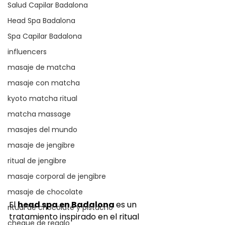
Salud Capilar Badalona
Head Spa Badalona
Spa Capilar Badalona
influencers
masaje de matcha
masaje con matcha
kyoto matcha ritual
matcha massage
masajes del mundo
masaje de jengibre
ritual de jengibre
masaje corporal de jengibre
masaje de chocolate
El 
head spa en Badalona 
es un 
ritual de chocolate y pistacho
tratamiento inspirado en el ritual 
cheque de regalo