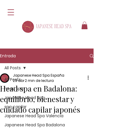
Entrada
All Posts
Japanese Head Spa España
All Posts
29 abr
2 min de lectura
Head spa en Badalona:
head spa
equilibrio, bienestar y
Japanese Head Spa
spa capilar
cuidado capilar japonés
Japanese Head Spa Valencia
Japanese Head Spa Badalona