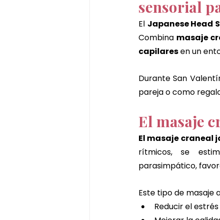
sensorial p
El 
Japanese Head 
Combina 
masaje cr
capilares
 en un ento
Durante San Valentín
pareja o como regalo
El masaje c
El masaje craneal j
rítmicos, se esti
parasimpático, favor
Este tipo de masaje 
Reducir el estrés