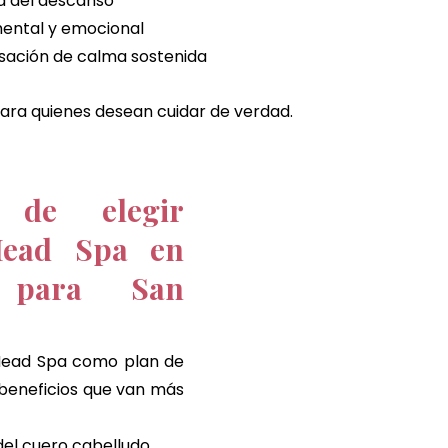
ad del descanso
mental y emocional
sación de calma sostenida
ara quienes desean cuidar de verdad.
s de elegir 
Head Spa en 
 para San 
Head Spa como plan de 
beneficios que van más 
el cuero cabelludo