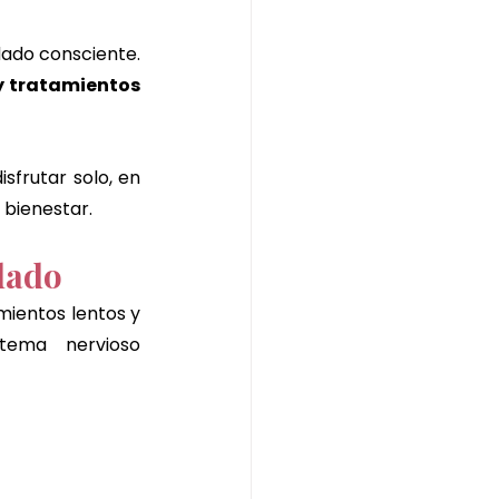
dado consciente. 
y tratamientos 
isfrutar solo, en 
 bienestar.
dado
ientos lentos y 
tema nervioso 