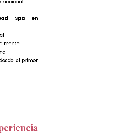
 emocional.
Japanese Head Spa en 
al
la mente
ena
desde el primer 
riencia 