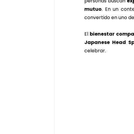
personas buscan 
ex
masaje de chocolate
ritua
mutuo
. En un cont
convertido en uno de 
japanese head spa badalona
El 
bienestar compa
Japanese Head S
celebrar.