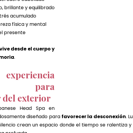
 brillante y equilibrado
strés acumulado
reza física y mental
el presente
vive desde el cuerpo y 
emoria
.
eriencia 
da para 
 del exterior
panese Head Spa en 
dosamente diseñado para 
favorecer la desconexión
. L
silencio crean un espacio donde el tiempo se ralentiza y