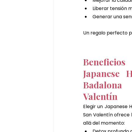
Mejorar la calid
Liberar tensión 
Generar una sen
Un regalo perfecto p
Beneficio
Japanese 
Badalona
Valentín
Elegir un Japanese 
San Valentín ofrece 
allá del momento:
Detox profundo d