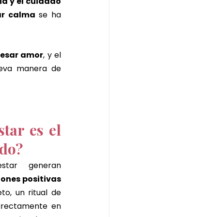
a y el cuidado 
perfecto
ar calma
 se ha 
resar amor
, y el 
eva manera de 
tar es el 
ado?
Las experiencias de bienestar generan 
nes positivas 
to, un ritual de 
irectamente en 