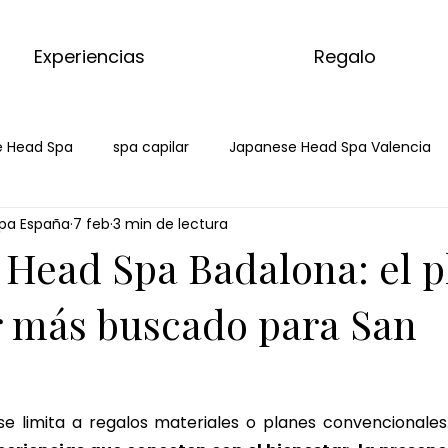
Experiencias
Regalo
 Head Spa
spa capilar
Japanese Head Spa Valencia
pa España
7 feb
3 min de lectura
Salud Capilar Badalona
Head Spa Badalona
Spa Cap
 Head Spa Badalona: el p
tcha
masaje con matcha
kyoto matcha ritual
ma
r más buscado para San
 de jengibre
ritual de jengibre
masaje corporal de jen
se limita a regalos materiales o planes convencionales