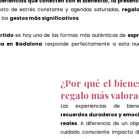
periencias que conecten con el bienestar, la presenci
l de chocolate y pistacho
cheque de regalo
El regalo 
exto de estrés constante y agendas saturadas, 
regal
los 
gestos más significativos
.
badalona
badalona
rtido
 es hoy una de las formas más auténticas de 
exp
pa en Badalona
 responde perfectamente a esta nu
¿Por qué el bienes
regalo más valor
recuerdos duraderos y emocio
reales
. A diferencia de un obje
cuidado consciente impacta d