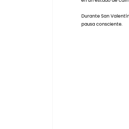
en un estado de cal
Durante San Valentín
pausa consciente.