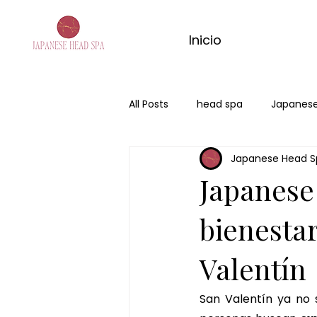
Inicio
All Posts
head spa
Japanese
Japanese Head S
Japanese Head Spa Badalona
Japanese
influencers
masaje de ma
bienesta
Valentín
masajes del mundo
masaje
San Valentín ya no 