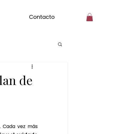
Contacto
ilar Badalona
lan de
tcha massage
gibre
. Cada vez más 