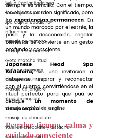
Salud Capilar Badalona
siempre es sencillo. Con el tiempo, 
los objetos pierden significado, pero 
Head Spa Badalona
las
 experiencias permanecen
. En 
Spa Capilar Badalona
un mundo marcado por el estrés, la 
influencers
prisa y la desconexión, regalar 
masaje de matcha
bienestar se convierte en un gesto 
profundo y consciente. 
masaje con matcha
kyoto matcha ritual
Japanese Head Spa 
matcha massage
Badalona,
 es una invitación a 
detenerse, respirar y reconectar 
masajes del mundo
con el cuerpo, convirtiéndose en el 
masaje de jengibre
ritual perfecto para que paá se 
ritual de jengibre
dedique 
un momento de 
masaje corporal de jengibre
desconexión
 en su día
.
masaje de chocolate
Regalar tiempo, calma y 
ritual de chocolate y pistacho
cuidado consciente
cheque de regalo