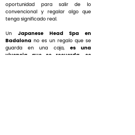
oportunidad para salir de lo 
convencional y regalar algo que 
tenga significado real. 
Un 
Japanese Head Spa en 
Badalona
 no es un regalo que se 
guarda en una caja, 
es una 
vivencia que se recuerda, se 
siente y se agradece.
Porque cuidar también es una 
forma de amar, y regalar bienestar 
es una manera profunda de decir 
“gracias”.
Japanese Head Spa 
Badalona: una 