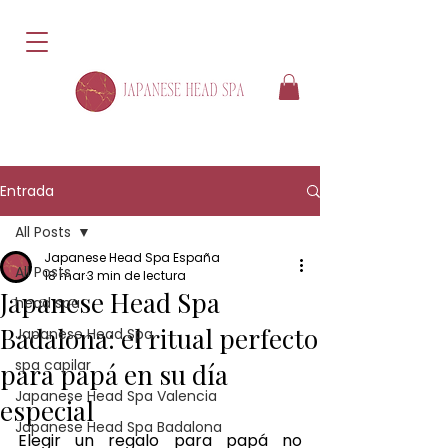
Entrada
All Posts
Japanese Head Spa España
All Posts
18 mar
3 min de lectura
Japanese Head Spa
head spa
Badalona: el ritual perfecto
Japanese Head Spa
spa capilar
para papá en su día
Japanese Head Spa Valencia
especial
Japanese Head Spa Badalona
Elegir un regalo para papá no 