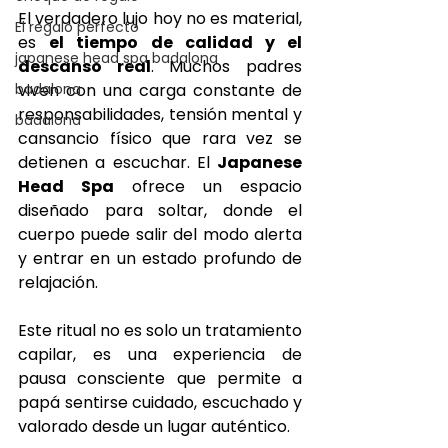
El verdadero lujo hoy no es material, 
El regalo perfecto
es 
el tiempo de calidad y el 
japanese head spa badalona
descanso real
. Muchos padres 
badalona
viven con una carga constante de 
responsabilidades, tensión mental y 
badalona
cansancio físico que rara vez se 
detienen a escuchar. El 
Japanese 
Head Spa
 ofrece un espacio 
diseñado para soltar, donde el 
cuerpo puede salir del modo alerta 
y entrar en un estado profundo de 
relajación.
Este ritual no es solo un tratamiento 
capilar, es una experiencia de 
pausa consciente que permite a 
papá sentirse cuidado, escuchado y 
valorado desde un lugar auténtico.