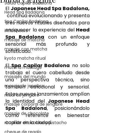
Salud Capilar Badalona
El 
Japanese Head Spa Badalona, 
Head Spa Badalona
 continúa evolucionando y presenta 
Spa Capilar Badalona
tres nuevos rituales diseñados para 
enriquecer la experiencia del 
Head 
influencers
Spa Badalona
 con un enfoque 
masaje de matcha
sensorial más profundo y 
masaje con matcha
sofisticado.
kyoto matcha ritual
El 
Spa Capilar Badalona
 no solo 
matcha massage
trabaja el cuero cabelludo desde 
masajes del mundo
una perspectiva técnica, sino 
masaje de jengibre
también emocional y sensorial. 
Estos nuevos lanzamientos amplían 
ritual de jengibre
la identidad del 
Japanese Head 
masaje corporal de jengibre
Spa Badalona
, posicionándolo 
masaje de chocolate
como referente en bienestar 
capilar en la ciudad.
ritual de chocolate y pistacho
cheque de regalo