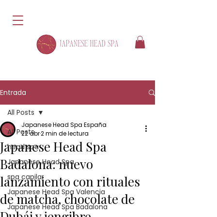
Entrada
All Posts
Japanese Head Spa España
All Posts
22 abr
2 min de lectura
Japanese Head Spa
head spa
Badalona: nuevo
Japanese Head Spa
spa capilar
lanzamiento con rituales
Japanese Head Spa Valencia
de matcha, chocolate de
Japanese Head Spa Badalona
Dubái y jengibre