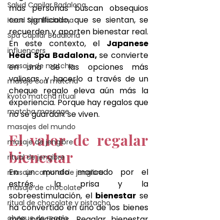
Salud Capilar Badalona
más personas buscan obsequios 
con significado, que se sientan, se 
Head Spa Badalona
recuerden y aporten bienestar real. 
Spa Capilar Badalona
En este contexto, el 
Japanese 
influencers
Head Spa 
Badalona
, 
se convierte 
masaje de matcha
en una de las opciones más 
valiosas, y hacerlo a través de un 
masaje con matcha
cheque regalo eleva aún más la 
kyoto matcha ritual
experiencia. Porque hay regalos que 
matcha massage
no se guardan: se viven.
masajes del mundo
El valor de regalar 
masaje de jengibre
bienestar
ritual de jengibre
En un mundo marcado por el 
masaje corporal de jengibre
estrés, la prisa y la 
masaje de chocolate
sobreestimulación, el 
bienestar
 se 
ritual de chocolate y pistacho
ha convertido en uno de los bienes 
cheque de regalo
más preciados. Regalar bienestar 