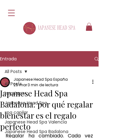
Entrada
All Posts
Japanese Head Spa España
All Posts
25 mar
3 min de lectura
Japanese Head Spa
head spa
Badalona: por qué regalar
Japanese Head Spa
spa capilar
bienestar es el regalo
Japanese Head Spa Valencia
perfecto
Japanese Head Spa Badalona
Regalar ha cambiado. Cada vez 