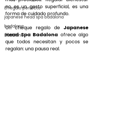
no es un gesto superficial, es una 
El regalo perfecto
forma de cuidado profundo.
japanese head spa badalona
badalona
Un cheque regalo de 
Japanese 
Head Spa Badalona
 ofrece algo 
badalona
que todos necesitan y pocos se 
regalan: una pausa real.