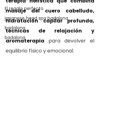
terapia holística que combina 
El regalo perfecto
masaje del cuero cabelludo, 
japanese head spa badalona
hidratación capilar profunda, 
badalona
técnicas de relajación y 
badalona
aromaterapia
 para devolver el 
equilibrio físico y emocional.