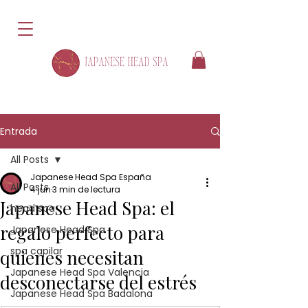
Entrada
All Posts
Japanese Head Spa España
All Posts
4 jun
3 min de lectura
Japanese Head Spa: el
head spa
regalo perfecto para
Japanese Head Spa
spa capilar
quienes necesitan
Japanese Head Spa Valencia
desconectarse del estrés
Japanese Head Spa Badalona