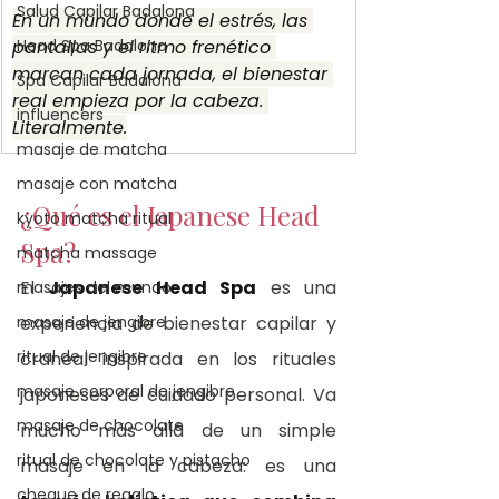
Salud Capilar Badalona
En un mundo donde el estrés, las 
pantallas y el ritmo frenético 
Head Spa Badalona
marcan cada jornada, el bienestar 
Spa Capilar Badalona
real empieza por la cabeza. 
influencers
Literalmente.
masaje de matcha
masaje con matcha
¿Qué es el Japanese Head 
kyoto matcha ritual
Spa?
matcha massage
El 
Japanese Head Spa
 es una 
masajes del mundo
masaje de jengibre
experiencia de bienestar capilar y 
ritual de jengibre
craneal inspirada en los rituales 
masaje corporal de jengibre
japoneses de cuidado personal. Va 
masaje de chocolate
mucho más allá de un simple 
ritual de chocolate y pistacho
masaje en la cabeza: es una 
cheque de regalo