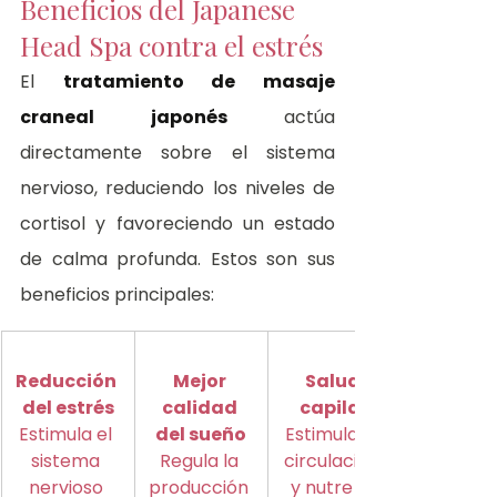
Beneficios del Japanese 
Head Spa contra el estrés
El 
tratamiento de masaje 
craneal japonés
 actúa 
directamente sobre el sistema 
nervioso, reduciendo los niveles de 
cortisol y favoreciendo un estado 
de calma profunda. Estos son sus 
beneficios principales:
Reducción 
Mejor 
Salud 
del estrés
calidad 
capilar
Estimula el 
del sueño
Estimula la 
sistema 
Regula la 
circulación 
nervioso 
producción 
y nutre el 