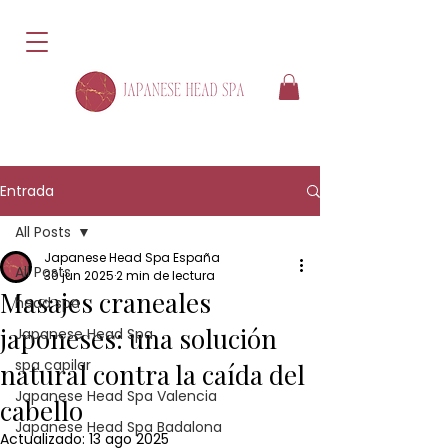
Entrada
All Posts
Japanese Head Spa España
All Posts
30 jun 2025
2 min de lectura
Masajes craneales
head spa
japoneses: una solución
Japanese Head Spa
spa capilar
natural contra la caída del
Japanese Head Spa Valencia
cabello
Japanese Head Spa Badalona
Actualizado:
13 ago 2025