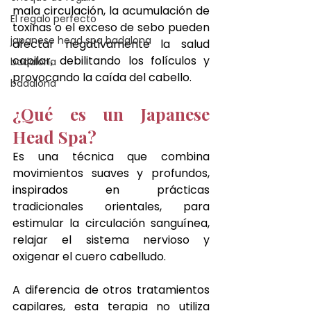
mala circulación, la acumulación de 
El regalo perfecto
toxinas o el exceso de sebo pueden 
japanese head spa badalona
afectar negativamente la salud 
capilar, debilitando los folículos y 
badalona
provocando la caída del cabello.
badalona
¿Qué es un Japanese 
Head Spa?
Es una técnica que combina 
movimientos suaves y profundos, 
inspirados en prácticas 
tradicionales orientales, para 
estimular la circulación sanguínea, 
relajar el sistema nervioso y 
oxigenar el cuero cabelludo.
A diferencia de otros tratamientos 
capilares, esta terapia no utiliza 