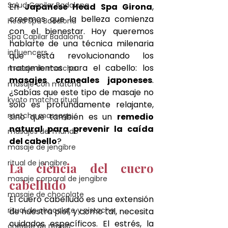
Salud Capilar Badalona
En 
Japanese Head Spa Girona
, 
creemos que la belleza comienza 
Head Spa Badalona
con el bienestar. Hoy queremos 
Spa Capilar Badalona
hablarte de una técnica milenaria 
influencers
que está revolucionando los 
tratamientos para el cabello: los 
masaje de matcha
masajes craneales japoneses
. 
masaje con matcha
¿Sabías que este tipo de masaje no 
kyoto matcha ritual
solo es profundamente relajante, 
matcha massage
sino que también es un 
remedio 
natural para prevenir la caída 
masajes del mundo
del cabello
?
masaje de jengibre
ritual de jengibre
La ciencia del cuero 
masaje corporal de jengibre
cabelludo
masaje de chocolate
El cuero cabelludo es una extensión 
ritual de chocolate y pistacho
de nuestra piel, y como tal, necesita 
cuidados específicos. El estrés, la 
cheque de regalo