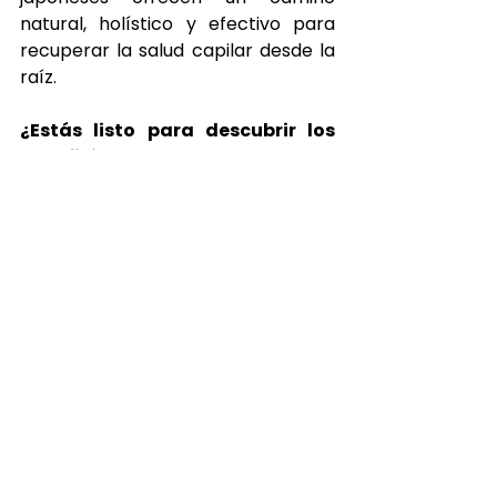
natural, holístico y efectivo para 
recuperar la salud capilar desde la 
raíz.
¿Estás listo para descubrir los 
beneficios del Japanese Head 
Spa Girona? Reserva tu sesión y 
vive una experiencia de 
bienestar única. Tu cabello y tu 
mente te lo agradecerán.
Reserva aquí