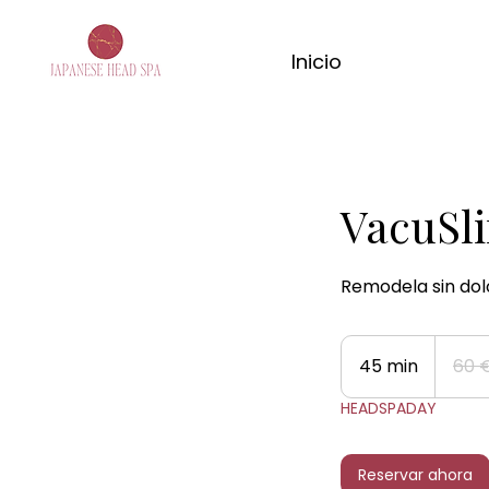
Inicio
VacuSl
Remodela sin dol
60
euros
45 min
4
60 
5
HEADSPADAY
m
i
Reservar ahora