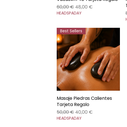
Precio
Precio de oferta
60,00 €
48,00 €
HEADSPADAY
Best Sellers
Masaje Piedras Calientes
Vista rápida
Tarjeta Regalo
Precio
Precio de oferta
50,00 €
40,00 €
HEADSPADAY