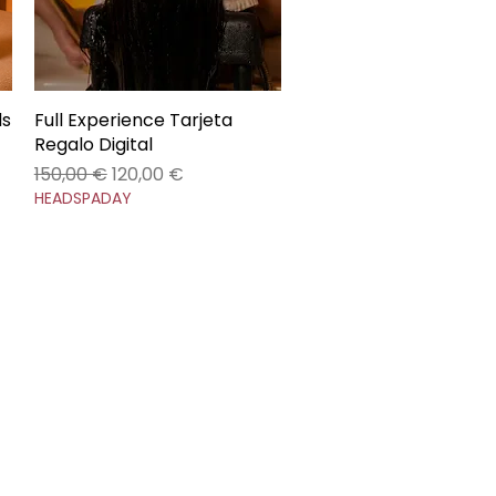
ds
Full Experience Tarjeta
Vista rápida
Regalo Digital
Precio
Precio de oferta
150,00 €
120,00 €
HEADSPADAY