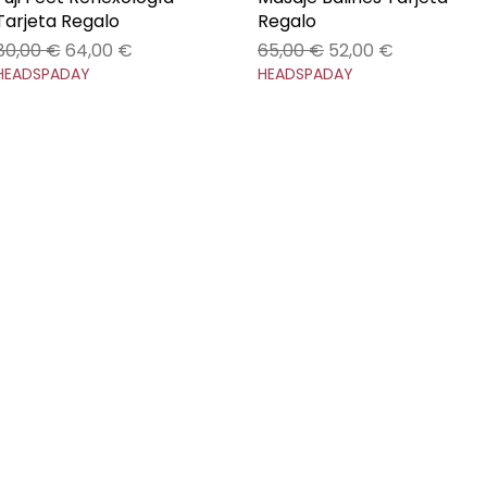
Tarjeta Regalo
Regalo
Precio
Precio de oferta
Precio
Precio de oferta
80,00 €
64,00 €
65,00 €
52,00 €
HEADSPADAY
HEADSPADAY