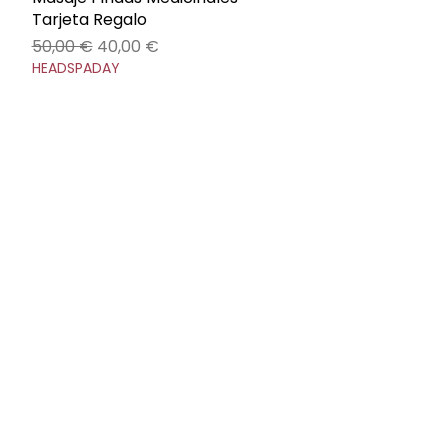
Tarjeta Regalo
Precio
Precio de oferta
50,00 €
40,00 €
HEADSPADAY