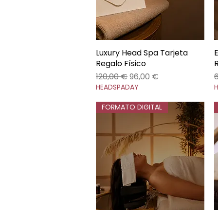
Luxury Head Spa Tarjeta
Vista rápida
Regalo Físico
Precio
Precio de oferta
P
120,00 €
96,00 €
HEADSPADAY
FORMATO DIGITAL