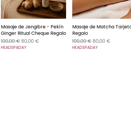
Masaje de Jengibre - Pekín
Vista rápida
Masaje de Matcha Tarjet
Vista rápida
Ginger Ritual Cheque Regalo
Regalo
Precio
Precio de oferta
Precio
Precio de oferta
100,00 €
80,00 €
100,00 €
80,00 €
HEADSPADAY
HEADSPADAY