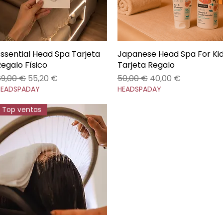
Essential Head Spa Tarjeta
Vista rápida
Japanese Head Spa For Ki
Vista rápida
Regalo Físico
Tarjeta Regalo
recio
Precio de oferta
Precio
Precio de oferta
69,00 €
55,20 €
50,00 €
40,00 €
HEADSPADAY
HEADSPADAY
Top ventas