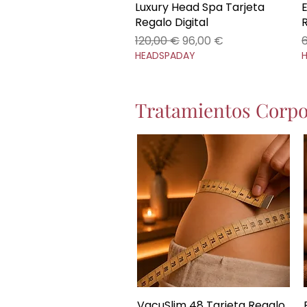
Luxury Head Spa Tarjeta
Vista rápida
Regalo Digital
R
Precio
Precio de oferta
P
120,00 €
96,00 €
HEADSPADAY
Tratamientos Corpo
VacuSlim 48 Tarjeta Regalo
Vista rápida