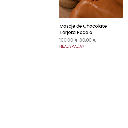
Masaje de Chocolate
Vista rápida
Tarjeta Regalo
Precio
Precio de oferta
100,00 €
80,00 €
HEADSPADAY