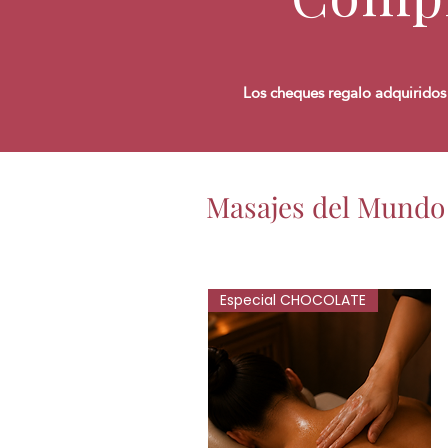
Los cheques regalo adquiridos
Masajes del Mundo
Especial CHOCOLATE