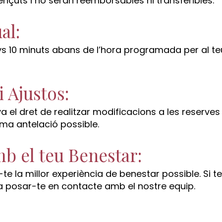
nçuts i no seran reemborsables ni transferibles.
al:
 10 minuts abans de l’hora programada per al teu
i Ajustos:
el dret de realitzar modificacions a les reserves
ima antelació possible.
b el teu Benestar:
 la millor experiència de benestar possible. Si 
s a posar-te en contacte amb el nostre equip.