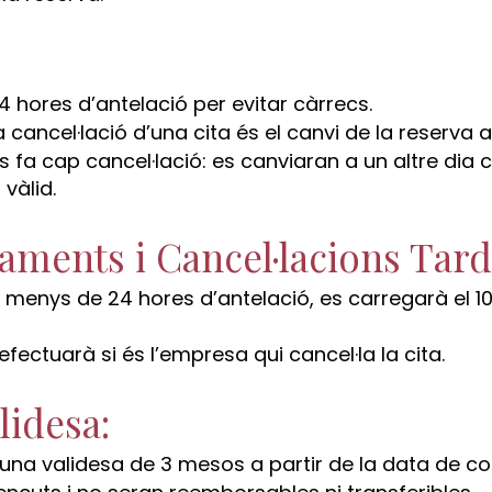
 hores d’antelació per evitar càrrecs.
 cancel·lació d’una cita és el canvi de la reserva a 
s fa cap cancel·lació: es canviaran a un altre dia c
 vàlid.
gaments i Cancel·lacions Tar
b menys de 24 hores d’antelació, es carregarà el 10
ectuarà si és l’empresa qui cancel·la la cita.
lidesa:
n una validesa de 3 mesos a partir de la data de c