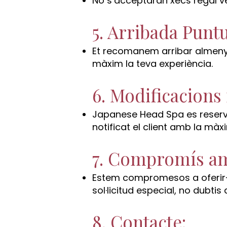
No s’acceptaran xecs regal ve
5. Arribada Puntu
Et recomanem arribar almenys
màxim la teva experiència.
6. Modificacions 
Japanese Head Spa es reserva 
notificat el client amb la màx
7. Compromís am
Estem compromesos a oferir-te
sol·licitud especial, no dubti
8. Contacte: