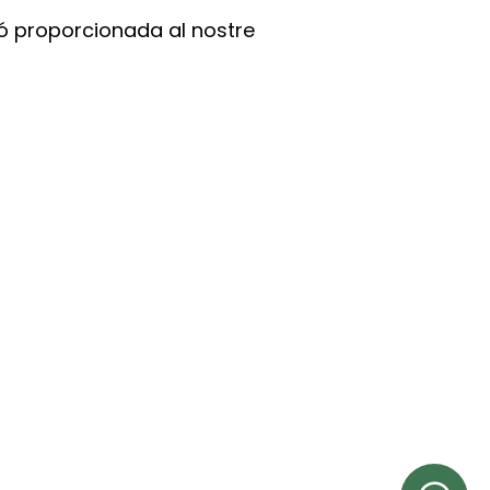
ció proporcionada al nostre
INFORMACIÓN LEGAL
Aviso Legal
Política de Privacidad
Política de Cookies
Condiciones de Reserva