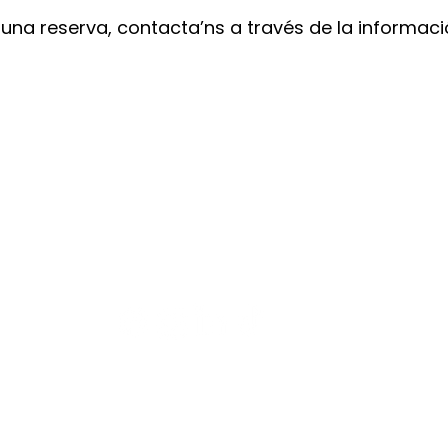
ar una reserva, contacta’ns a través de la informa
CONTACTO
WhatsApp: +34 611506876
badalona@japaneseheadspa.es
Carrer dos de Maig, 31 (08912) Badalona