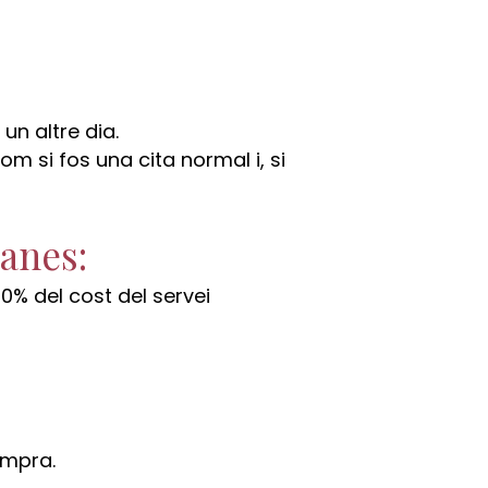
un altre dia.
om si fos una cita normal i, si
danes:
0% del cost del servei
ompra.