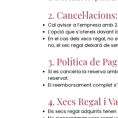
2. Cancel·lacions:
Cal avisar a l’empresa amb 24
L’opció que s’ofereix davant la
En el cas dels xecs regal, no e
no, el xec regal deixarà de ser
3. Política de Pa
Si es cancel·la la reserva am
reservat.
El reemborsament complet s’ef
4. Xecs Regal i Va
Els xecs regal adquirits tene