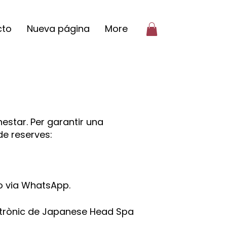
cto
Nueva página
More
star. Per garantir una
de reserves:
 o via WhatsApp.
ectrònic de Japanese Head Spa