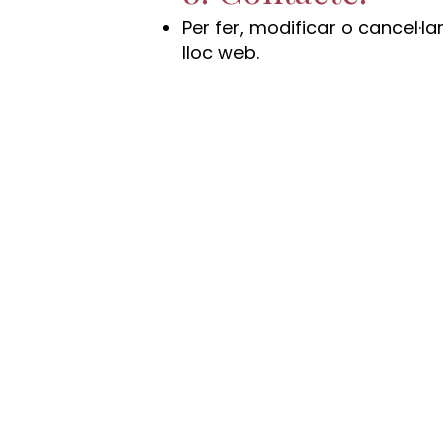
Per fer, modificar o cancel·l
lloc web.
HORARIO
Lunes a Sábado: de 10:00 –
15:00 de 16:00 a 21:00
Experiencias
Regalos