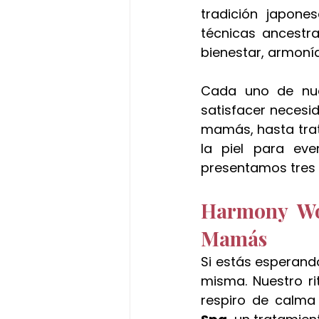
tradición japone
masaje de chocolate
ritua
técnicas ancestra
bienestar, armonía
japanese head spa badalona
Cada uno de nues
satisfacer necesi
mamás, hasta trat
la piel para ev
presentamos tres 
Harmony Wo
Mamás
Si estás esperand
misma. Nuestro ri
respiro de calma