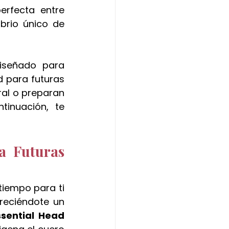
rfecta entre 
perfecto
brio único de 
iseñado para 
 para futuras 
al o preparan 
inuación, te 
 Futuras 
iempo para ti 
reciéndote un 
ssential Head 