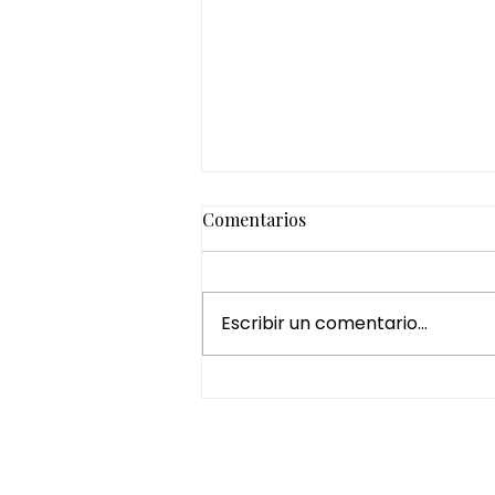
Comentarios
Escribir un comentario...
¿Por qué regalar un Head
Spa es una de las mejores
experiencias de bienestar?