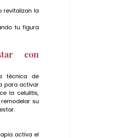
 revitalizan la 
ndo tu figura 
tar con 
 es un tratamiento que combina la poderosa técnica de 
a para activar 
 la celulitis, 
 remodelar su 
estar.
apia activa el 