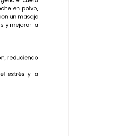
igena el cuero 
che en polvo, 
con un masaje 
s y mejorar la 
ón, reduciendo 
l estrés y la 