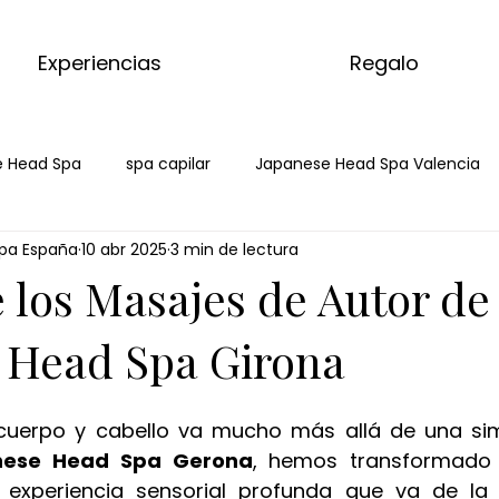
Experiencias
Regalo
 Head Spa
spa capilar
Japanese Head Spa Valencia
pa España
10 abr 2025
3 min de lectura
Salud Capilar Badalona
Head Spa Badalona
Spa Cap
 los Masajes de Autor de
tcha
masaje con matcha
kyoto matcha ritual
ma
 Head Spa Girona
cuerpo y cabello va mucho más allá de una simp
 de jengibre
ritual de jengibre
masaje corporal de jen
nese Head Spa Gerona
, hemos transformado l
 experiencia sensorial profunda que va de la