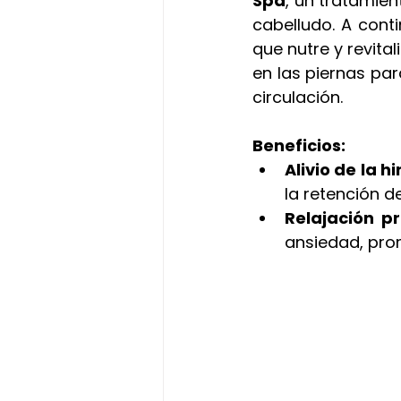
Spa
, un tratamien
cabelludo. A cont
que nutre y revita
en las piernas para
circulación.
Beneficios:
Alivio de la 
la retención de
Relajación 
ansiedad, pro