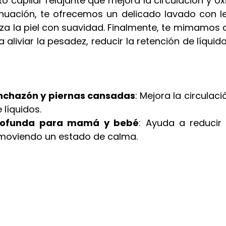
to capilar relajante que mejora la circulación y ox
inuación, te ofrecemos un delicado lavado con le
liza la piel con suavidad. Finalmente, te mimamos 
 aliviar la pesadez, reducir la retención de líquido
hinchazón y piernas cansadas
: Mejora la circulaci
 líquidos.
profunda para mamá y bebé
: Ayuda a reducir e
moviendo un estado de calma.