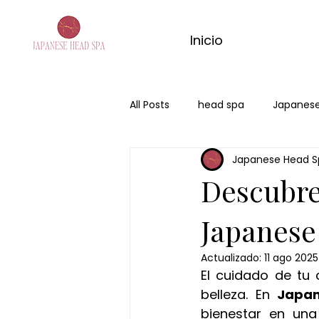
Inicio
All Posts
head spa
Japanese
Japanese Head S
Japanese Head Spa Badalona
Descubre
influencers
masaje de ma
Japanese
Actualizado:
11 ago 2025
El cuidado de tu 
masajes del mundo
masaje
belleza. En 
Japa
bienestar en una