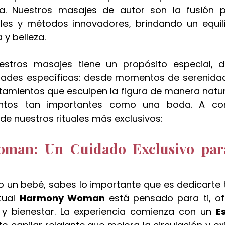
sa. Nuestros masajes de autor son la fusión pe
l de chocolate y pistacho
cheque de regalo
El regalo 
les y métodos innovadores, brindando un equili
 y belleza.
badalona
badalona
tros masajes tiene un propósito especial, d
dades específicas: desde momentos de serenidad
amientos que esculpen la figura de manera natur
entos tan importantes como una boda. A cont
de nuestros rituales más exclusivos:
man: Un Cuidado Exclusivo para
o un bebé, sabes lo importante que es dedicarte t
tual 
Harmony Woman
 está pensado para ti, of
 y bienestar. La experiencia comienza con un 
E