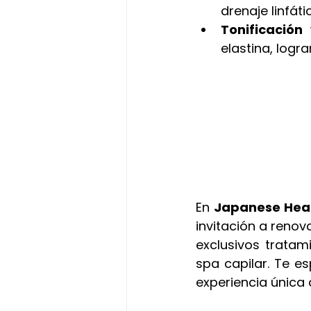
drenaje linfáti
Tonificación
elastina, logr
En 
Japanese Hea
invitación a renov
exclusivos tratam
spa capilar. Te e
experiencia única d