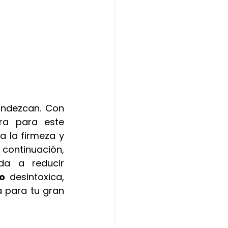
El día de tu boda es único, y mereces que tu piel y cuerpo resplandezcan. Con 
a para este 
 la firmeza y 
continuación, 
a a reducir 
o
 desintoxica, 
a para tu gran 