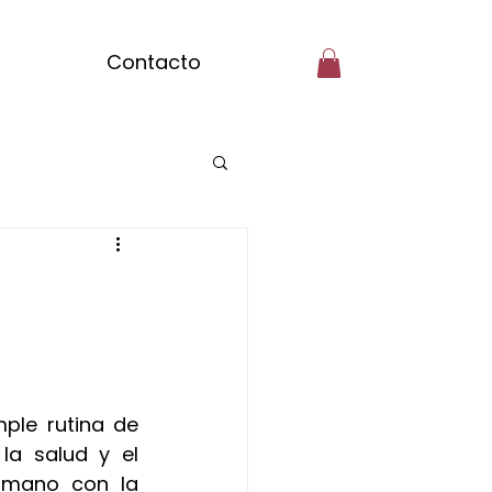
Contacto
ilar Badalona
tcha massage
le rutina de 
gibre
a salud y el 
 mano con la 