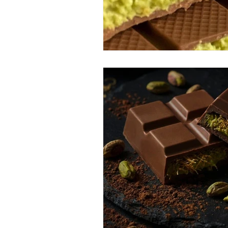
masaje de chocolate
ritua
japanese head spa badalona