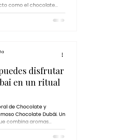
acto como el chocolate
perfecto
as sales de oro en uno de
es más exclusivos del
ña
uedes disfrutar
bai en un ritual
ral de Chocolate y
famoso Chocolate Dubái. Un
o que combina aromas
rofunda e hidratación para
tar única.