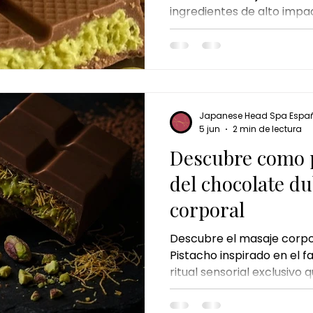
ingredientes de alto imp
l de chocolate y pistacho
cheque de regalo
El regalo 
cosmético, el pistacho y l
los tratamientos corporal
momento.
badalona
badalona
Japanese Head Spa Espa
5 jun
2 min de lectura
Descubre como p
del chocolate du
corporal
Descubre el masaje corpo
Pistacho inspirado en el 
ritual sensorial exclusiv
irresistibles, relajación p
una experiencia de bienes