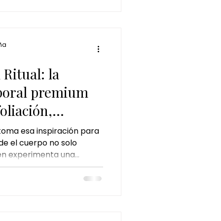
ña
Ritual: la
rporal premium
oliación,
aje
 toma esa inspiración para
de el cuerpo no solo
én experimenta una
a piel. Porque el nuevo lujo
 verse bien. Consiste en
renovado.