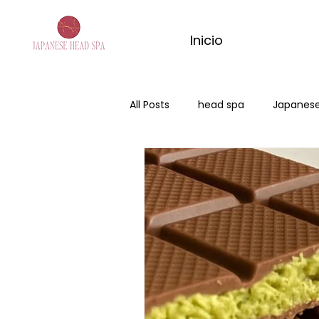
Inicio
All Posts
head spa
Japanese
Japanese Head Spa Badalona
influencers
masaje de ma
masajes del mundo
masaje