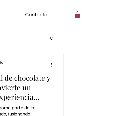
Contacto
ilar Badalona
ña
al de chocolate y
tcha massage
nvierte un
xperiencia
gibre
 como parte de la
ndo, fusionando