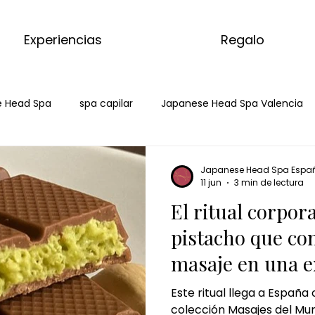
Experiencias
Regalo
 Head Spa
spa capilar
Japanese Head Spa Valencia
Salud Capilar Badalona
Head Spa Badalona
Spa Cap
Japanese Head Spa Espa
11 jun
3 min de lectura
El ritual corpor
tcha
masaje con matcha
kyoto matcha ritual
ma
pistacho que co
masaje en una e
 de jengibre
ritual de jengibre
masaje corporal de jen
premium
Este ritual llega a España
colección Masajes del Mu