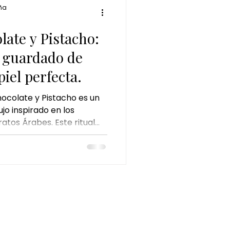
ña
a
late y Pistacho:
r guardado de
iel perfecta.
hocolate y Pistacho es un
jo inspirado en los
ratos Árabes. Este ritual
alto impacto como el
stacho y el oro corporal,
cios para nutrir, iluminar
la piel.
INFORMACIÓN LEGAL