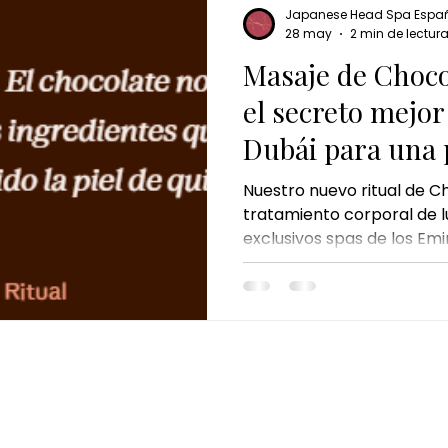
Japanese Head Spa Espa
28 may
2 min de lectur
Masaje de Choco
el secreto mejo
Dubái para una p
Nuestro nuevo ritual de C
tratamiento corporal de lu
exclusivos spas de los Emi
combina ingredientes de 
chocolate cosmético, el pi
reconocidos por sus benefi
y mejorar la apariencia de 
CONTACTO