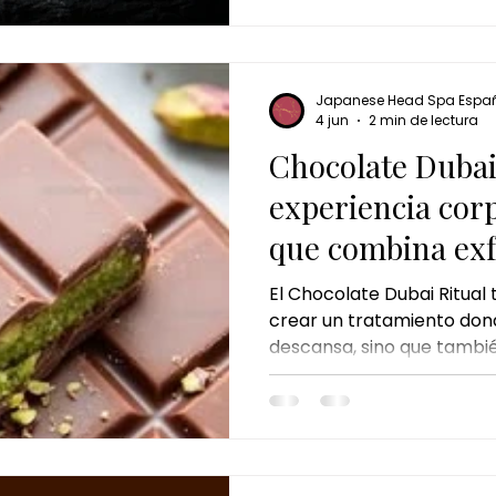
Japanese Head Spa Espa
4 jun
2 min de lectura
Chocolate Dubai 
experiencia co
que combina exf
envoltura y mas
El Chocolate Dubai Ritual
crear un tratamiento don
descansa, sino que tambi
transformación visible en l
no consiste únicamente en
sentirse completamente 