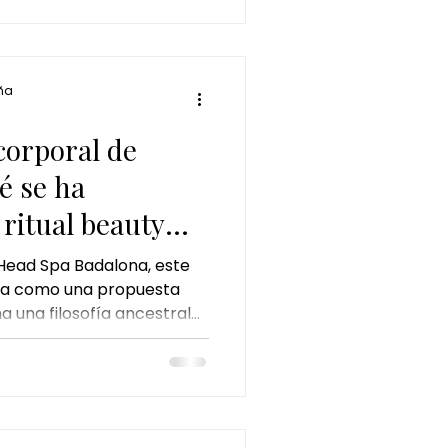
 y bienestar.
ña
 corporal de
é se ha
 ritual beauty
mento
Head Spa Badalona, este
aña como una propuesta
 una filosofía ancestral
ia sensorial completa. El
 solo un masaje: es una
o del ritmo acelerado