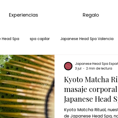
Experiencias
Regalo
 Head Spa
spa capilar
Japanese Head Spa Valencia
Salud Capilar Badalona
Head Spa Badalona
Spa Cap
Japanese Head Spa Espa
3 jul
2 min de lectura
Kyoto Matcha Ri
tcha
masaje con matcha
kyoto matcha ritual
ma
masaje corporal
Japanese Head S
 de jengibre
ritual de jengibre
masaje corporal de jen
Kyoto Matcha Ritual, nue
de Japanese Head Spa, n