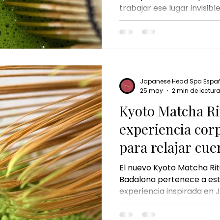
trabajar ese lugar invisibl
l de chocolate y pistacho
cheque de regalo
El regalo 
mental, sino físico, emoci
badalona
badalona
Japanese Head Spa Espa
25 may
2 min de lectur
Kyoto Matcha Ri
experiencia cor
para relajar cu
El nuevo Kyoto Matcha Ri
Badalona pertenece a est
experiencia inspirada en
allá del masaje tradiciona
auténtico ritual corporal