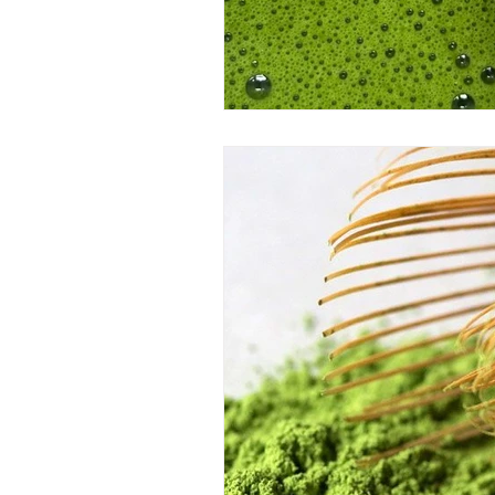
masaje de chocolate
ritua
japanese head spa badalona