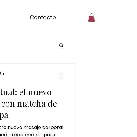
Contacto
ilar Badalona
ña
tual: el nuevo
tcha massage
 con matcha de
pa
gibre
stro nuevo masaje corporal
ace precisamente para