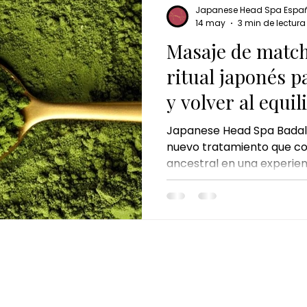
Japanese Head Spa Espa
14 may
3 min de lectura
Masaje de match
ritual japonés p
y volver al equil
Japanese Head Spa Badal
nuevo tratamiento que con
ancestral en una experien
Kyoto Matcha Ritual es m
es un viaje sensorial, un r
para quienes necesitan pa
reconectar con su cuerpo
CONTACTO