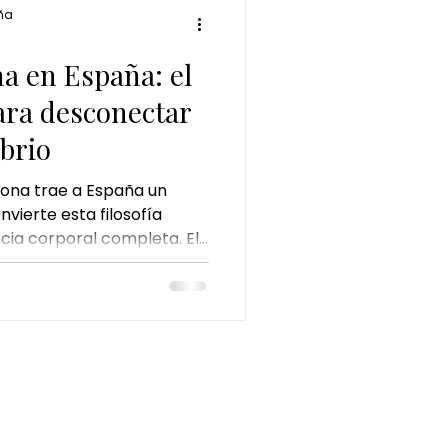
ña
a en España: el
ara desconectar
ibrio
ona trae a España un
vierte esta filosofía
cia corporal completa. El
ucho más que un masaje:
itual de bienestar pensado
rar, respirar hondo y
.
INFORMACIÓN LEGAL