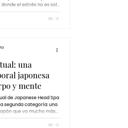
e donde el estrés no es solo
perfecto
onal y energético.
ña
a
tual: una
poral japonesa
erpo y mente
tual de Japanese Head Spa
a segunda categoría: una
 Japón que va mucho más
l para convertirse en un
 consciente, diseñado para