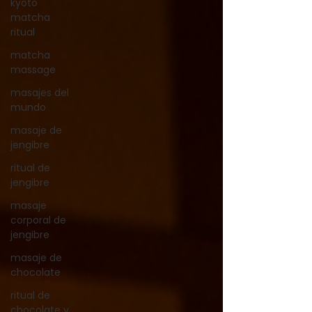
kyoto
matcha
ritual
matcha
massage
masajes del
mundo
masaje de
jengibre
ritual de
jengibre
masaje
corporal de
jengibre
masaje de
chocolate
ritual de
chocolate y