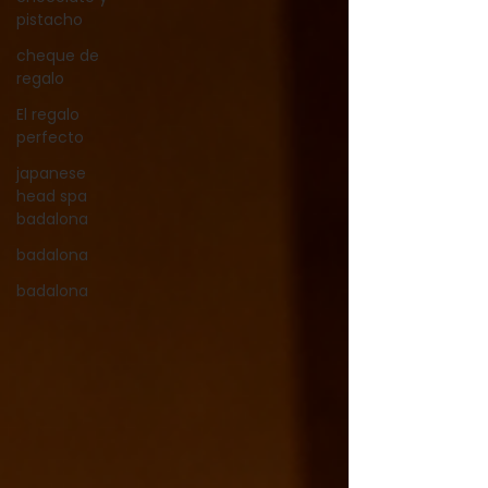
pistacho
cheque de
regalo
El regalo
perfecto
japanese
head spa
badalona
badalona
badalona