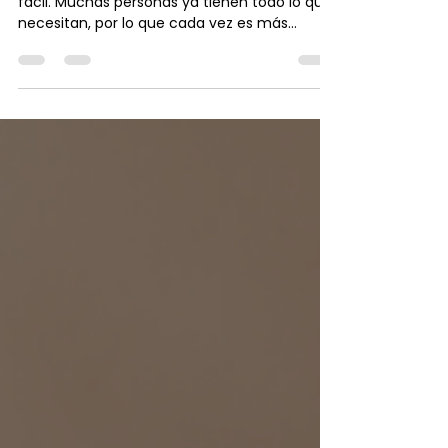
de bienestar?
Encontrar el regalo perfecto no siempre es
fácil. Muchas personas ya tienen todo lo que
necesitan, por lo que cada vez es más
común buscar experiencias que creen
recuerdos en lugar de objetos que, con el
tiempo, pueden quedar olvidados. Si buscas
un detalle diferente, elegante y con un
verdadero significado, regalar un Head Spa es
una opción que combina bienestar,
relajación y autocuidado en una experiencia
inolvidable. La nueva tendencia: regalar
experiencias en lugar de obj