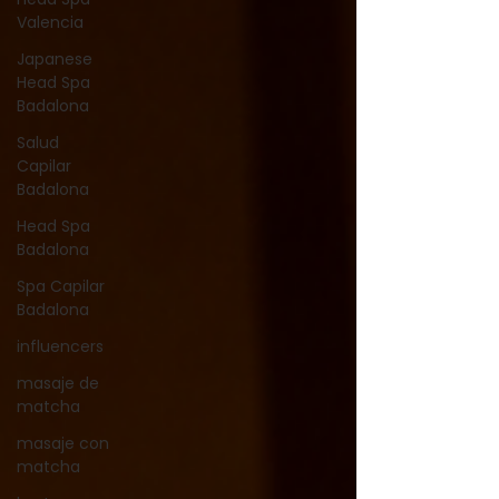
Valencia
Japanese
Head Spa
Badalona
Salud
Capilar
Badalona
Head Spa
Badalona
Spa Capilar
Badalona
influencers
masaje de
matcha
masaje con
matcha