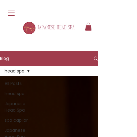
Blog
head spa
All Posts
head spa
Japanese
Head Spa
spa capilar
Japanese
Head Spa